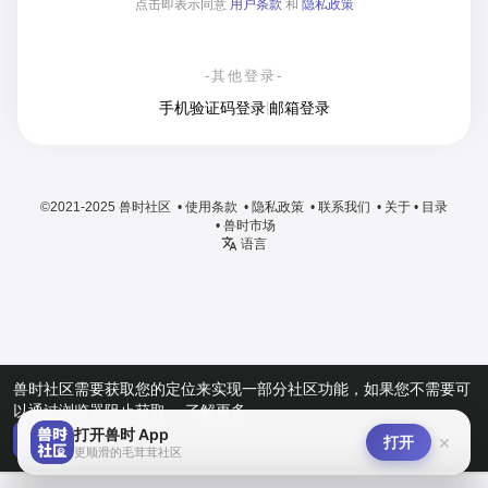
点击即表示同意
用户条款
和
隐私政策
-其他登录-
手机验证码登录
|
邮箱登录
©2021-2025 兽时社区 •
使用条款
•
隐私政策
•
联系我们
•
关于
•
目录
•
兽时市场
语言
兽时社区需要获取您的定位来实现一部分社区功能，如果您不需要可
以通过浏览器阻止获取。
了解更多
打开兽时 App
×
知道了
打开
更顺滑的毛茸茸社区