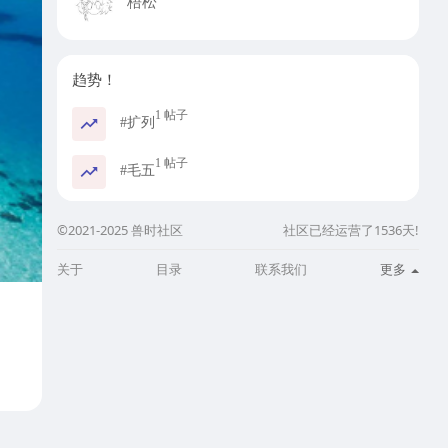
梧松
趋势！
1 帖子
#扩列
1 帖子
#毛五
©2021-2025 兽时社区
社区已经运营了1536天!
关于
目录
联系我们
更多