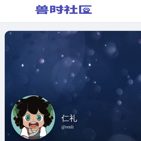
仁礼
@renli