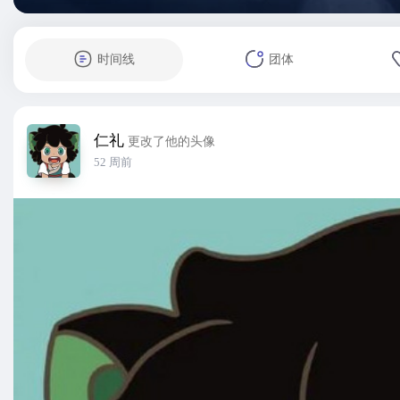
时间线
团体
仁礼
更改了他的头像
52 周前