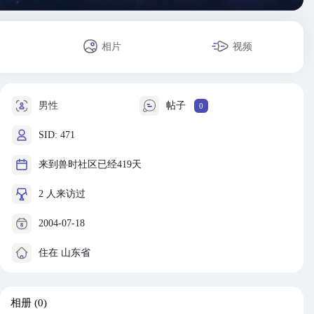
相片
视频
男性
帖子
0
SID: 471
来到兽时社区已经419天
2 人来访过
2004-07-18
住在 山东省
相册
(0)