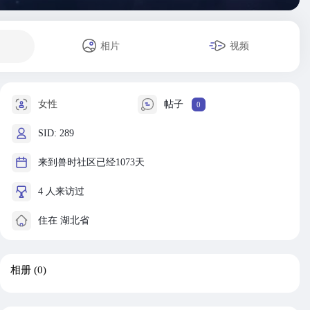
相片
视频
女性
帖子
0
SID: 289
来到兽时社区已经1073天
4 人来访过
住在 湖北省
相册
(0)