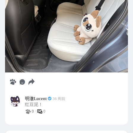
明澈Lucent
36 周前
红豆泥！
0
·
0