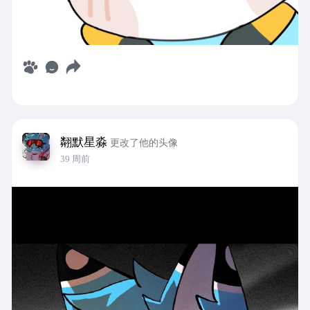
翷默星淼
更改了他的头像
39 周前