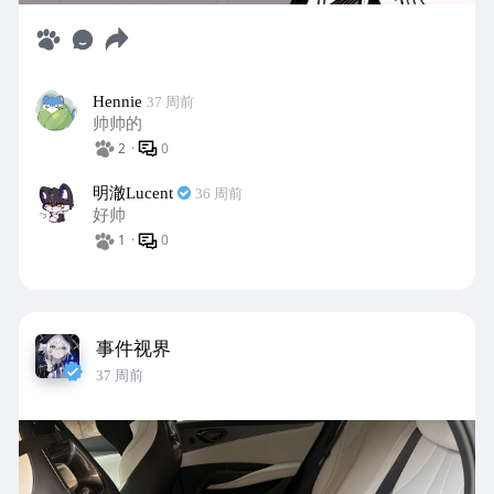
Hennie
37 周前
帅帅的
2
·
0
明澈Lucent
36 周前
好帅
1
·
0
事件视界
37 周前